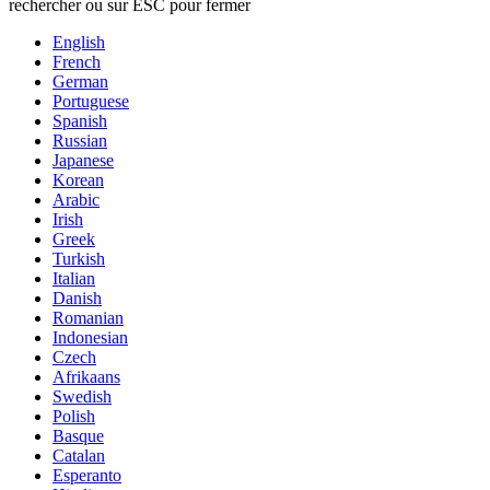
rechercher ou sur ESC pour fermer
English
French
German
Portuguese
Spanish
Russian
Japanese
Korean
Arabic
Irish
Greek
Turkish
Italian
Danish
Romanian
Indonesian
Czech
Afrikaans
Swedish
Polish
Basque
Catalan
Esperanto