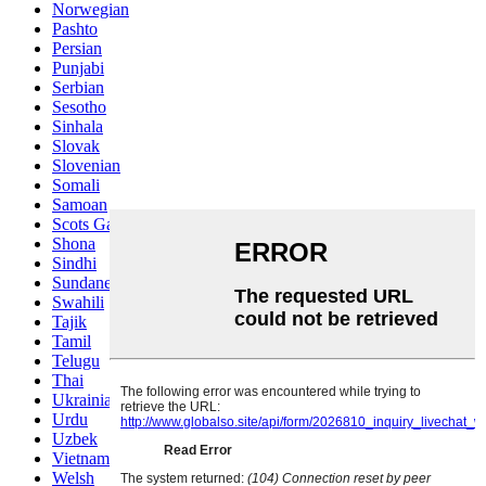
Norwegian
Pashto
Persian
Punjabi
Serbian
Sesotho
Sinhala
Slovak
Slovenian
Somali
Samoan
Scots Gaelic
Shona
Sindhi
Sundanese
Swahili
Tajik
Tamil
Telugu
Thai
Ukrainian
Urdu
Uzbek
Vietnamese
Welsh