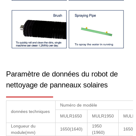
Paramètre de données du robot de
nettoyage de panneaux solaires
Numéro de modèle
données techniques
MULR1650
MULR1950
MULR
Longueur du
1950
1650(1640)
1650(
module(mm)
(1960)