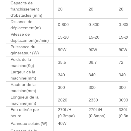
Capacité de
franchissement
20
20
20
d'obstacles (mm)
Distance de
0-800
0-800
0-800
déplacement(m)
Vitesse de
15-20
15-20
15-20
déplacement(m/min)
Puissance du
90W
90W
90W
générateur (W)
Poids de la
35,5
38,7
72
machine(Kg)
Largeur de la
340
340
340
machine(mm)
Hauteur de la
300
300
300
machine(mm)
Longueur de la
2020
2330
3690
machine(mm)
Eau utilisée par
270L/H
270L/H
330L/
heure
(0.3mpa)
(0.3mpa)
(0.3m
Panneau solaire(W)
40W
Capacité de la