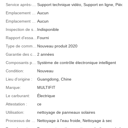
Service après-garantie :
Support 
Emplacement du service local :
Aucun
Emplacement de la salle d'exposition :
Aucun
Inspection de sortie vidéo :
Indisponible
Rapport d'essai de machines :
Fourni
Type de commercialisation :
Nouveau produit 2020
Garantie des composants de base :
2 années
Composants principaux:
Système de contrôle électronique intelligent
Condition:
Nouveau
Lieu d'origine :
Guangdong, Chine
Marque:
MULTIFIT
Le carburant:
Électrique
Attestation :
ce
Utilisation:
nettoyage de panneaux solaires
Processus de nettoyage :
Nettoyage à l'eau froide, Nettoyage à sec