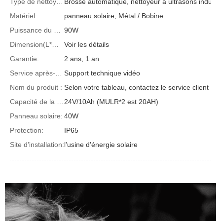
Type de nettoyage :
Brosse automatique, nettoyeur à ultrasons industri
Matériel:
panneau solaire, Métal / Bobine
Puissance du générateur :
90W
Dimension(L*W*H):
Voir les détails
Garantie:
2 ans, 1 an
Service après-vente assuré :
Support technique vidéo
Nom du produit :
Selon votre tableau, contactez le service client
Capacité de la batterie (Ah) :
24V/10Ah (MULR*2 est 20AH)
Panneau solaire:
40W
Protection:
IP65
Site d'installation:
l'usine d'énergie solaire